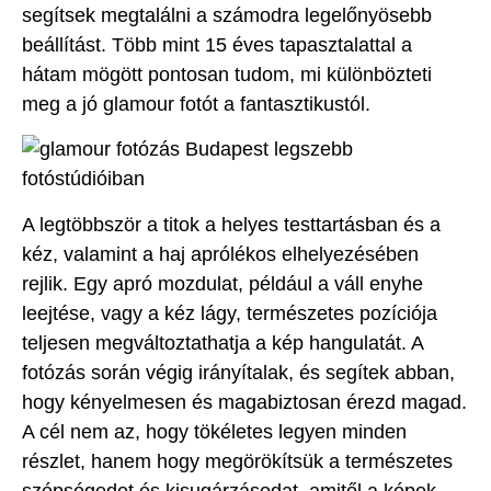
segítsek megtalálni a számodra legelőnyösebb
beállítást. Több mint 15 éves tapasztalattal a
hátam mögött pontosan tudom, mi különbözteti
meg a jó glamour fotót a fantasztikustól.
A legtöbbször a titok a helyes testtartásban és a
kéz, valamint a haj aprólékos elhelyezésében
rejlik. Egy apró mozdulat, például a váll enyhe
leejtése, vagy a kéz lágy, természetes pozíciója
teljesen megváltoztathatja a kép hangulatát. A
fotózás során végig irányítalak, és segítek abban,
hogy kényelmesen és magabiztosan érezd magad.
A cél nem az, hogy tökéletes legyen minden
részlet, hanem hogy megörökítsük a természetes
szépségedet és kisugárzásodat, amitől a képek