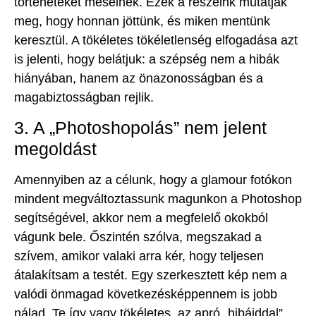
történeteket mesélnek. Ezek a részeink mutatják
meg, hogy honnan jöttünk, és miken mentünk
keresztül. A tökéletes tökéletlenség elfogadása azt
is jelenti, hogy belátjuk: a szépség nem a hibák
hiányában, hanem az önazonosságban és a
magabiztosságban rejlik.
3. A „Photoshopolás” nem jelent
megoldást
Amennyiben az a célunk, hogy a glamour fotókon
mindent megváltoztassunk magunkon a Photoshop
segítségével, akkor nem a megfelelő okokból
vágunk bele. Őszintén szólva, megszakad a
szívem, amikor valaki arra kér, hogy teljesen
átalakítsam a testét. Egy szerkesztett kép nem a
valódi önmagad következésképpennem is jobb
nálad. Te így vagy tökéletes, az apró „hibáiddal”