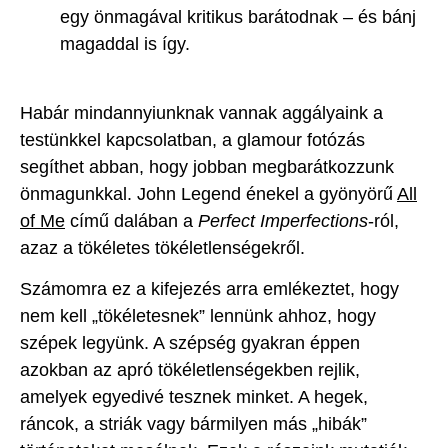
egy önmagával kritikus barátodnak – és bánj
magaddal is így.
Habár mindannyiunknak vannak aggályaink a
testünkkel kapcsolatban, a glamour fotózás
segíthet abban, hogy jobban megbarátkozzunk
önmagunkkal. John Legend énekel a gyönyörű
All
of Me
című dalában a
Perfect Imperfections
-ról,
azaz a tökéletes tökéletlenségekről.
Számomra ez a kifejezés arra emlékeztet, hogy
nem kell „tökéletesnek” lennünk ahhoz, hogy
szépek legyünk. A szépség gyakran éppen
azokban az apró tökéletlenségekben rejlik,
amelyek egyedivé tesznek minket. A hegek,
ráncok, a striák vagy bármilyen más „hibák”