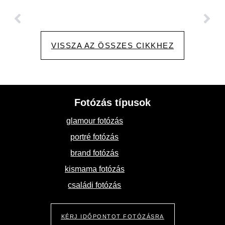
VISSZA AZ ÖSSZES CIKKHEZ
Fotózás típusok
glamour fotózás
portré fotózás
brand fotózás
kismama fotózás
családi fotózás
KÉRJ IDŐPONTOT FOTÓZÁSRA