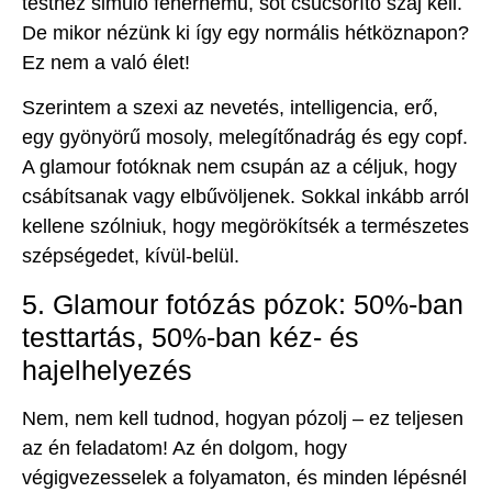
testhez simuló fehérnemű, sőt csücsörítő száj kell.
De mikor nézünk ki így egy normális hétköznapon?
Ez nem a való élet!
Szerintem a szexi az nevetés, intelligencia, erő,
egy gyönyörű mosoly, melegítőnadrág és egy copf.
A glamour fotóknak nem csupán az a céljuk, hogy
csábítsanak vagy elbűvöljenek. Sokkal inkább arról
kellene szólniuk, hogy megörökítsék a természetes
szépségedet, kívül-belül.
5. Glamour fotózás pózok: 50%-ban
testtartás, 50%-ban kéz- és
hajelhelyezés
Nem, nem kell tudnod, hogyan pózolj – ez teljesen
az én feladatom! Az én dolgom, hogy
végigvezesselek a folyamaton, és minden lépésnél