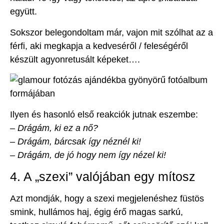
együtt.
Sokszor belegondoltam már, vajon mit szólhat az a
férfi, aki megkapja a kedveséről / feleségéről
készült agyonretusált képeket….
Ilyen és hasonló első reakciók jutnak eszembe:
– Drágám, ki ez a nő?
– Drágám, bárcsak így néznél ki!
– Drágám, de jó hogy nem így nézel ki!
4. A „szexi” valójában egy mítosz
Azt mondják, hogy a szexi megjelenéshez füstös
smink, hullámos haj, égig érő magas sarkú,