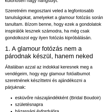
különösen nagy hangsúlyt.
Szeretném megosztani veled a legfontosabb
tanulságokat, amelyeket a glamour fotózás során
tanultam. Bízom benne, hogy ezek a gondolatok
inspirálók lesznek számodra, ha még csak
gondolkozol egy ilyen fotózás kipróbálásán.
1. A glamour fotózás nem a
párodnak készül, hanem neked
Általában azzal az indokkal keresnek meg a
vendégeim, hogy egy glamour fotóalbumot
szeretnének készíttetni és ajándékozni a
párjuknak:
esküvőre nászajándékként (Bridal Boudoir)
születésnapra
házassági évfordulóra