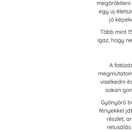
megörökíteni 
egy új élets
jó képek
Több mint 1
igaz, hogy ne
A fotózá
megmutatom,
viselkedni é
sokan gon
G
yönyörű b
fényekkel já
részlet, 
retusálá