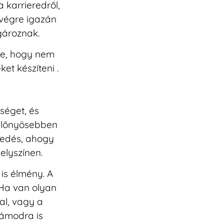
 karrieredről,
 végre igazán
gároznak.
be, hogy nem
et készíteni .
séget, és
előnyösebben
nvedés, ahogy
elyszínen.
is élmény. A
 Ha van olyan
al, vagy a
ámodra is