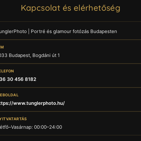
Kapcsolat és elérhetőség
unglerPhoto | Portré és glamour fotózás Budapesten
ÍM
033 Budapest, Bogdáni út 1
ELEFON
36 30 456 8182
EBOLDAL
ttps://www.tunglerphoto.hu/
YITVATARTÁS
étfő–Vasárnap: 00:00–24:00