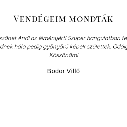
Vendégeim mondták
zönet Andi az élményért! Szuper hangulatban telt
ednek hála pedig gyönyörű képek születtek. Odái
Köszönöm!
Bodor Villő