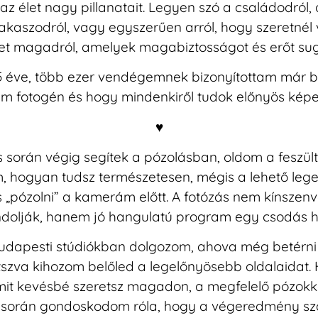
az élet nagy pillanatait. Legyen szó a családodról, a
zakaszodról, vagy egyszerűen arról, hogy szeretnél
et magadról, amelyek magabiztosságot és erőt su
5 éve, több ezer vendégemnek bizonyítottam már 
m fotogén és hogy mindenkiről tudok előnyös képek
♥
s során végig segítek a pózolásban, oldom a feszült
 hogyan tudsz természetesen, mégis a lehető leg
s „pózolni” a kamerám előtt. A fotózás nem kínsze
dolják, hanem jó hangulatú program egy csodás h
udapesti stúdiókban
dolgozom, ahova még betérni 
tszva kihozom belőled a legelőnyösebb oldalaidat.
amit kevésbé szeretsz magadon, a megfelelő pózokk
s során gondoskodom róla, hogy a végeredmény sz