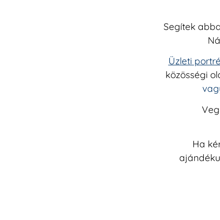
Segítek abba
Ná
Üzleti portr
közösségi ol
vag
Vegy
Ha kér
ajándékut