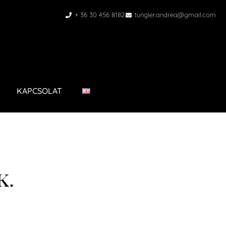
+ 36 30 456 8182
tungler.andrea@gmail.com
KAPCSOLAT
k.