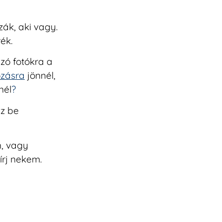
ák, aki vagy.
ék.
ó fotókra a
ózásra
jönnél,
nél
?
zz be
n, vagy
írj nekem.