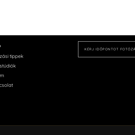
o
KÉRJ IDŐPONTOT FOTÓZ
zási tippek
stúdiók
am
csolat