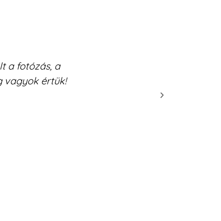
 a fotózás, a
Kedves, türelmes és nem ut
g vagyok értük!
képeket pedi