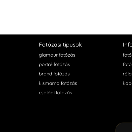
Fotózási típusok
Inf
glamour fotózás
fotó
portré fotózás
fotó
brand fotózás
ról
kismama fotózás
kap
családi fotózás