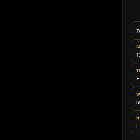
T
C
1
T
+
W
h
N
H