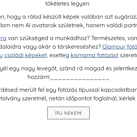
tökéletes legyen.
n, hogy a rólad készült képek valóban azt sugározz
lam nem AI avatarok születnek, hanem valódi portr
éra
van szükséged a munkádhoz? Természetes, vonz
dalaidra vagy akár a társkereséshez?
Glamour fot
y
családi képeket,
esetleg
kismama fotózást
szeret
él egy nagy levegőt, szánd rá magad és jelentke
hozzám!_______________
désed merült fel egy fotózás típussal kapcsolatba
alvány szeretnél, netán időpontot foglalnál, kérlek 
ÍRJ NEKEM!