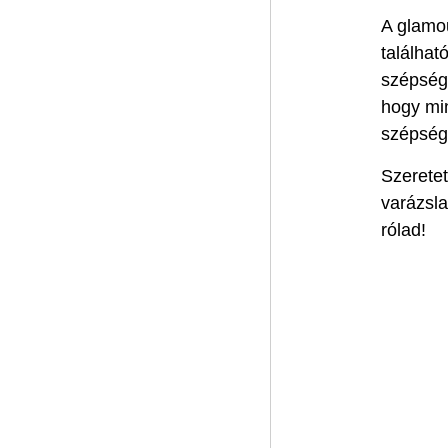
A glamo
találhat
szépség 
hogy min
szépség
Szeretet
varázsla
rólad!