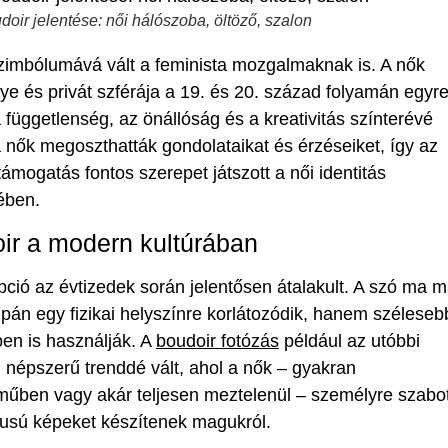
doir jelentése: női hálószoba, öltöző, szalon
zimbólumává vált a feminista mozgalmaknak is. A nők
lye és privát szférája a 19. és 20. század folyamán egyr
 függetlenség, az önállóság és a kreativitás színterévé
t a nők megoszthatták gondolataikat és érzéseiket, így az
támogatás fontos szerepet játszott a női identitás
ében.
ir a modern kultúrában
ció az évtizedek során jelentősen átalakult. A szó ma m
án egy fizikai helyszínre korlátozódik, hanem széleseb
en is használják. A
boudoir fotózás
például az utóbbi
népszerű trenddé vált, ahol a nők – gyakran
űben vagy akár teljesen meztelenül – személyre szabot
ílusú képeket készítenek magukról.