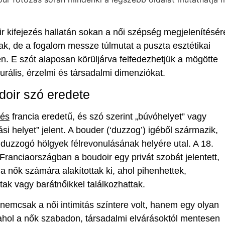
r kifejezés hallatán sokan a női szépség megjelenítésér
k, de a fogalom messze túlmutat a puszta esztétikai
n. E szót alaposan körüljárva felfedezhetjük a mögötte
lturális, érzelmi és társadalmi dimenziókat.
doir szó eredete
zés
francia eredetű, és szó szerint „búvóhelyet” vagy
ási helyet” jelent. A bouder (‘duzzog’) igéből származik,
duzzogó hölgyek félrevonulásának helyére utal. A 18.
Franciaországban a boudoir egy privát szobát jelentett,
a nők számára alakítottak ki, ahol pihenhettek,
tak vagy barátnőikkel találkozhattak.
 nemcsak a női intimitás színtere volt, hanem egy olyan
 ahol a nők szabadon, társadalmi elvárásoktól mentesen