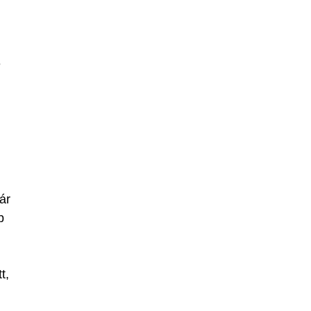
e
ár
b
t,