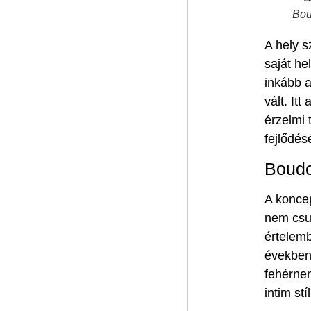
Bou
A hely s
saját he
inkább a
vált. It
érzelmi 
fejlődés
Boudo
A koncep
nem csup
értelemb
években 
fehérnem
intim st