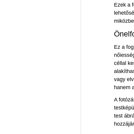
Ezek a 
lehetősé
miközbe
Önelf
Ez a fog
nőiesség
céllal k
alakítha
vagy el
hanem a 
A fotózá
testképü
test ábr
hozzájár