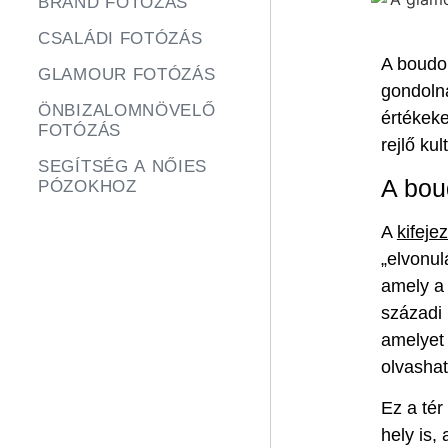
BRAND FOTÓZÁS
CSALÁDI FOTÓZÁS
A boudoi
GLAMOUR FOTÓZÁS
gondolna
ÖNBIZALOMNÖVELŐ
értékeke
FOTÓZÁS
rejlő ku
SEGÍTSÉG A NŐIES
A bou
PÓZOKHOZ
A
kifeje
„elvonul
amely a 
századi 
amelyet 
olvashat
Ez a tér
hely is,