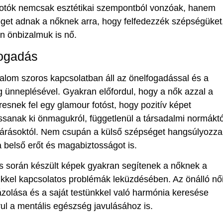
fotók nemcsak esztétikai szempontból vonzóak, hanem
get adnak a nőknek arra, hogy felfedezzék szépségüket
n önbizalmuk is nő.
ogadás
alom szoros kapcsolatban áll az önelfogadással és a
 ünneplésével. Gyakran előfordul, hogy a nők azzal a
eresnek fel egy glamour fotóst, hogy pozitív képet
ssanak ki önmagukról, függetlenül a társadalmi normáktó
várásoktól. Nem csupán a külső szépséget hangsúlyozza
belső erőt és magabiztosságot is.
s során készült képek gyakran segítenek a nőknek a
kkel kapcsolatos problémák leküzdésében. Az önálló nő
ázolása és a saját testünkkel való harmónia keresése
ul a mentális egészség javulásához is.