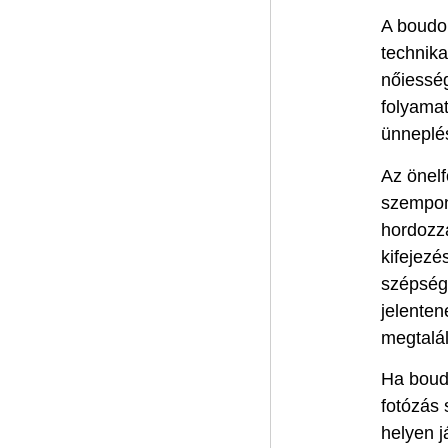
A boudoi
technik
nőiesség
folyamat
ünneplés
Az önelf
szempont
hordozza
kifejezé
szépség 
jelenten
megtalál
Ha boudo
fotózás 
helyen j