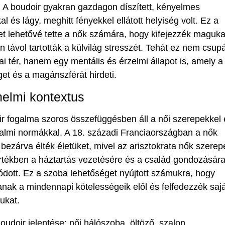
. A boudoir gyakran gazdagon díszített, kényelmes
al és lágy, meghitt fényekkel ellátott helyiség volt. Ez a
t lehetővé tette a nők számára, hogy kifejezzék maguka
 távol tartották a külvilág stresszét. Tehát ez nem csup
kai tér, hanem egy mentális és érzelmi állapot is, amely a
et és a magánszférát hirdeti.
nelmi kontextus
r fogalma szoros összefüggésben áll a női szerepekkel 
almi normákkal. A 18. századi Franciaországban a nők
bezárva élték életüket, mivel az arisztokrata nők szerep
tékben a háztartás vezetésére és a család gondozásár
ódott. Ez a szoba lehetőséget nyújtott számukra, hogy
anak a mindennapi kötelességeik elől és felfedezzék sajá
sukat.