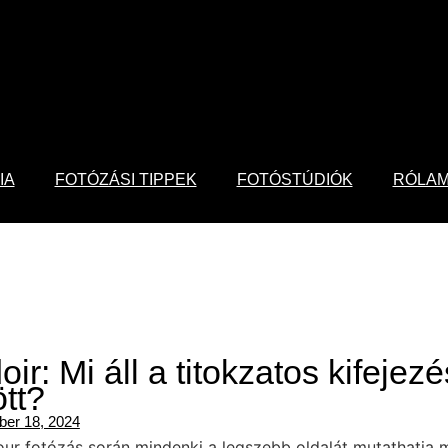
IA
FOTÓZÁSI TIPPEK
FOTÓSTÚDIÓK
RÓLA
ir: Mi áll a titokzatos kifejezé
tt?
er 18, 2024