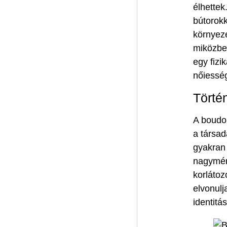
élhettek
bútorokk
környeze
miközben
egy fizi
nőiesség
Törté
A boudoi
a társad
gyakran 
nagymér
korlátoz
elvonulj
identitá