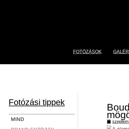
FOTÓZÁSOK
GALÉR
Fotózási tippek
Boudo
mögö
MIND
szeptemb