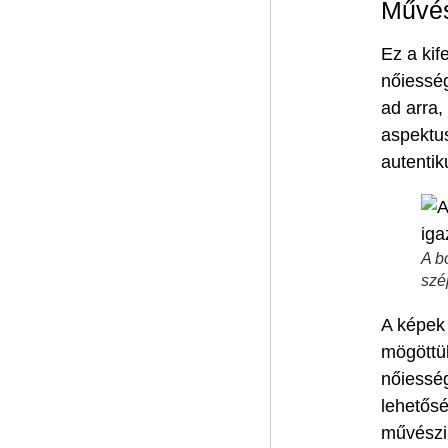
Művés
Ez a kif
nőiesség
ad arra,
aspektus
autentik
A b
szé
A képek
mögöttük
nőiesség
lehetősé
művészi