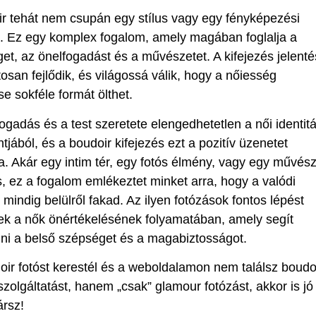
r tehát nem csupán egy stílus vagy egy fényképezési
a. Ez egy komplex fogalom, amely magában foglalja a
et, az önelfogadást és a művészetet. A kifejezés jelent
osan fejlődik, és világossá válik, hogy a nőiesség
e sokféle formát ölthet.
ogadás és a test szeretete elengedhetetlen a női identit
jából, és a boudoir kifejezés ezt a pozitív üzenetet
. Akár egy intim tér, egy fotós élmény, vagy egy művész
s, ez a fogalom emlékeztet minket arra, hogy a valódi
mindig belülről fakad. Az ilyen fotózások fontos lépést
ek a nők önértékelésének folyamatában, amely segít
ni a belső szépséget és a magabiztosságot.
ir fotóst kerestél és a weboldalamon nem találsz boudo
szolgáltatást, hanem „csak” glamour fotózást, akkor is jó
ársz!