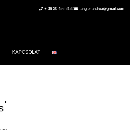
+ 36 30 456 8182
tungler.andrea@gmail.com
M
KAPCSOLAT
s