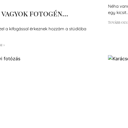
Néha vann
 vagyok fotogén…
egy kicsit
Tovább olv
zel a kifogással érkeznek hozzám a stúdióba
m »