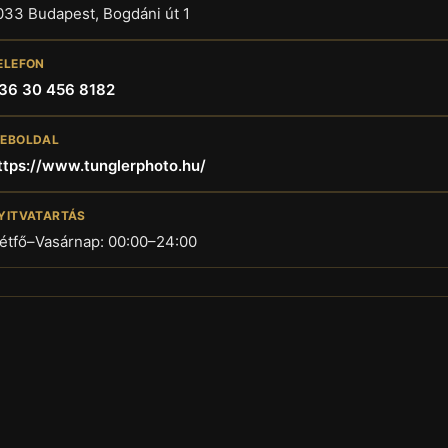
033 Budapest, Bogdáni út 1
ELEFON
36 30 456 8182
EBOLDAL
ttps://www.tunglerphoto.hu/
YITVATARTÁS
étfő–Vasárnap: 00:00–24:00