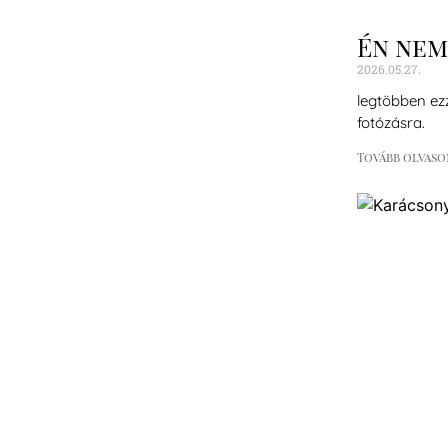
Én nem
2026.05.27.
legtöbben ez
fotózásra.
Tovább olvaso