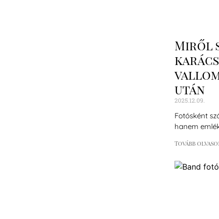
Miről 
karács
vallom
után
2025.12.09.
Fotósként sz
hanem emlék
Tovább olvaso