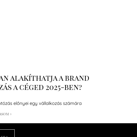
n alakíthatja a brand
ás a céged 2025-ben?
otózás előnyei egy vállalkozás számára
asom »