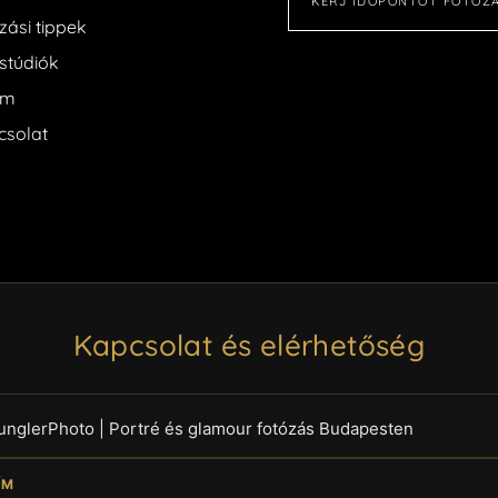
KÉRJ IDŐPONTOT FOTÓZ
zási tippek
stúdiók
am
csolat
Kapcsolat és elérhetőség
unglerPhoto | Portré és glamour fotózás Budapesten
ÍM