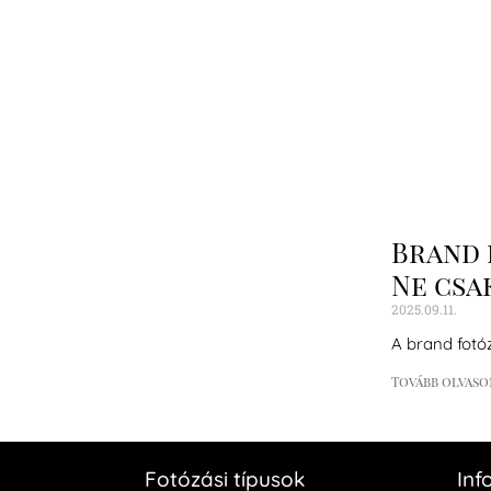
Brand 
Ne csak
2025.09.11.
A brand fotó
Tovább olvaso
Fotózási típusok
Inf