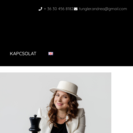
+ 36 30 456 8182
tungler.andrea@gmail.com
KAPCSOLAT