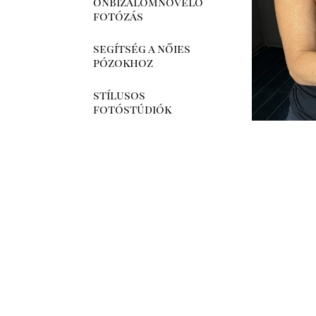
önbizalomnövelő
fotózás
segítség a nőies
pózokhoz
stílusos
fotóstúdiók