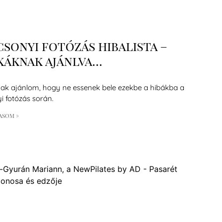
sonyi fotózás hibalista –
káknak ajánlva…
k ajánlom, hogy ne essenek bele ezekbe a hibákba a
i fotózás során.
asom »