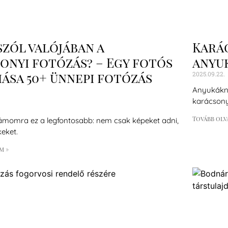
szól valójában a
Karác
onyi fotózás? – Egy fotós
anyu
ása 50+ ünnepi fotózás
2025.09.22.
Anyukákna
karácsony
Tovább olv
ámomra ez a legfontosabb: nem csak képeket adni,
eket.
m »