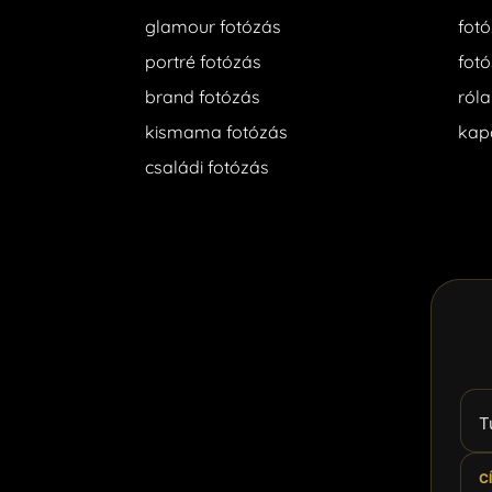
glamour fotózás
fotó
portré fotózás
fotó
brand fotózás
ról
kismama fotózás
kap
családi fotózás
T
C