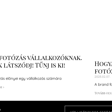
fotózás vállalkozóknak.
Hogya
 látszódj! Tűnj is ki!
fotóz
2025.02.07.
zás előnyei egy vállalkozás számára
A brand f
m »
Tovább olv
o