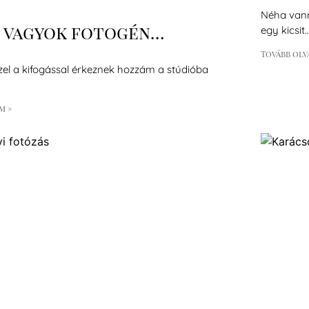
Néha vann
 vagyok fotogén…
egy kicsit
Tovább olv
zel a kifogással érkeznek hozzám a stúdióba
m »