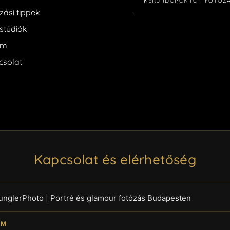
KÉRJ IDŐPONTOT FOTÓZ
zási tippek
stúdiók
am
csolat
Kapcsolat és elérhetőség
unglerPhoto | Portré és glamour fotózás Budapesten
ÍM