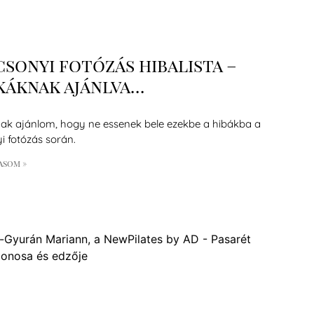
sonyi fotózás hibalista –
káknak ajánlva…
k ajánlom, hogy ne essenek bele ezekbe a hibákba a
i fotózás során.
asom »