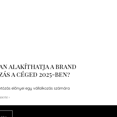
n alakíthatja a brand
ás a céged 2025-ben?
otózás előnyei egy vállalkozás számára
asom »