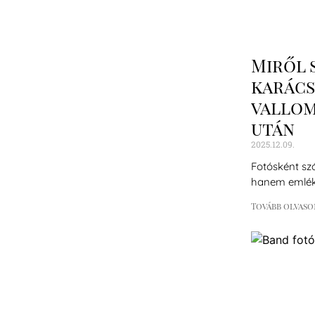
Miről 
karács
vallom
után
2025.12.09.
Fotósként sz
hanem emlék
Tovább olvaso