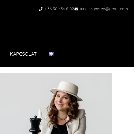
+ 36 30 456 8182
tungler.andrea@gmail.com
KAPCSOLAT