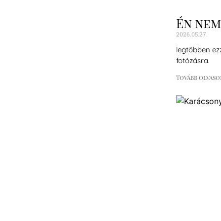
Én nem
2026.05.27.
legtöbben ez
fotózásra.
Tovább olvaso