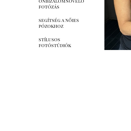
önbizalomnövelő
fotózás
segítség a nőies
pózokhoz
stílusos
fotóstúdiók