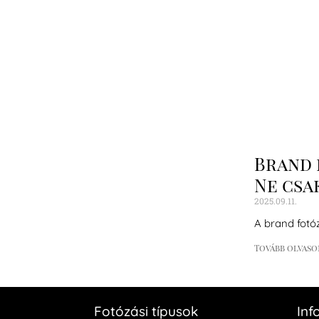
Brand 
Ne csak
2025.09.11.
A brand fotó
Tovább olvaso
Fotózási típusok
Inf