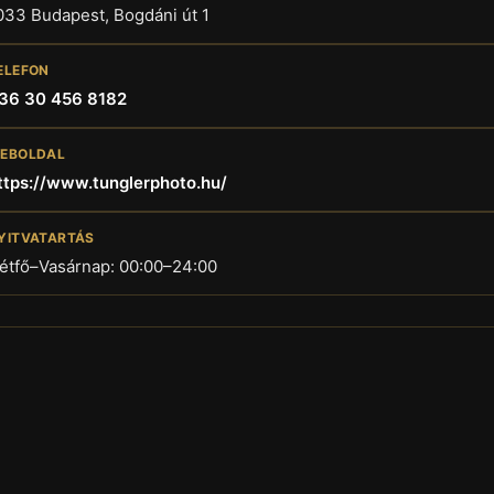
033 Budapest, Bogdáni út 1
ELEFON
36 30 456 8182
EBOLDAL
ttps://www.tunglerphoto.hu/
YITVATARTÁS
étfő–Vasárnap: 00:00–24:00