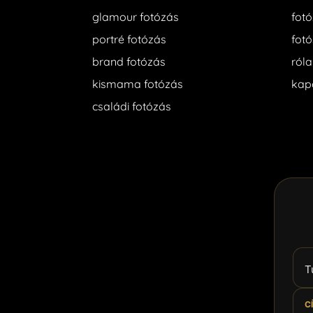
glamour fotózás
fotó
portré fotózás
fotó
brand fotózás
ról
kismama fotózás
kap
családi fotózás
T
C