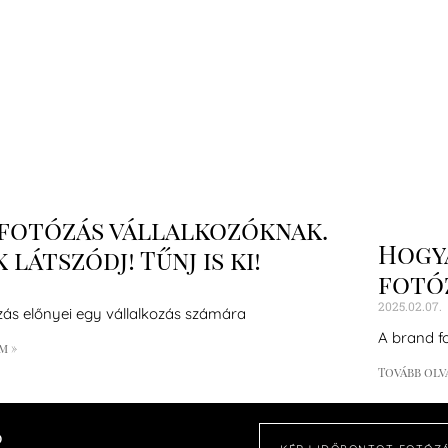
fotózás vállalkozóknak.
Hogya
 látszódj! Tűnj is ki!
fotóz
2025.02.07.
zás előnyei egy vállalkozás számára
A brand f
m »
Tovább olv
o