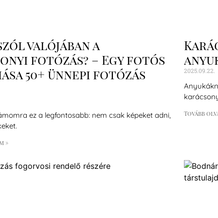
szól valójában a
Karác
onyi fotózás? – Egy fotós
anyu
ása 50+ ünnepi fotózás
2025.09.22.
Anyukákna
karácsony
Tovább olv
ámomra ez a legfontosabb: nem csak képeket adni,
eket.
m »